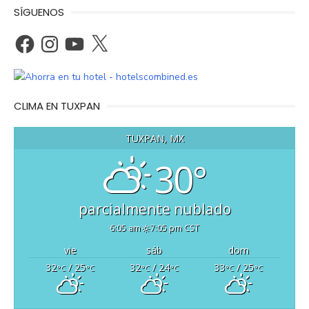
SÍGUENOS
Facebook
Instagram
YouTube
X
CLIMA EN TUXPAN
TUXPAN, MX
30°
parcialmente nublado
6:05 am
7:05 pm CST
vie
sáb
dom
32
/ 25
32
/ 24
33
/ 25
°C
°C
°C
°C
°C
°C