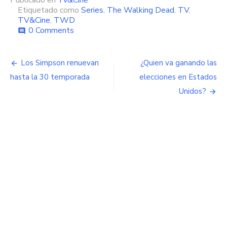
Publicado en
Tv&Cine
Etiquetado como
Series
,
The Walking Dead
,
TV
,
TV&Cine
,
TWD
0 Comments
comment
Navegación
Los Simpson renuevan
¿Quien va ganando las
de
hasta la 30 temporada
elecciones en Estados
Unidos?
entradas