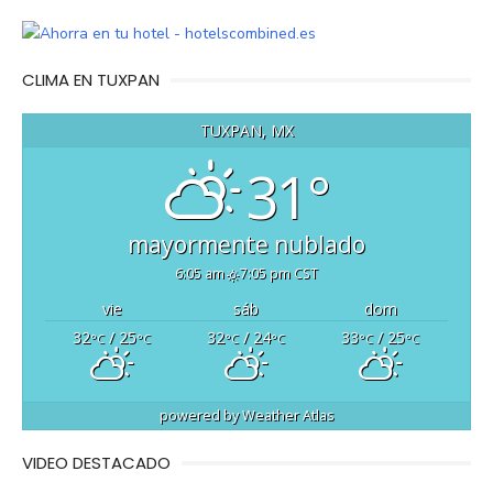
CLIMA EN TUXPAN
TUXPAN, MX
31°
mayormente nublado
6:05 am
7:05 pm CST
vie
sáb
dom
32
/ 25
32
/ 24
33
/ 25
°C
°C
°C
°C
°C
°C
powered by
Weather Atlas
VIDEO DESTACADO