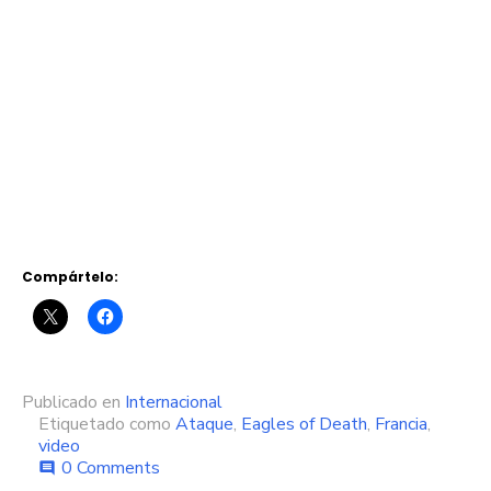
Compártelo:
Publicado en
Internacional
Etiquetado como
Ataque
,
Eagles of Death
,
Francia
,
video
0 Comments
comment