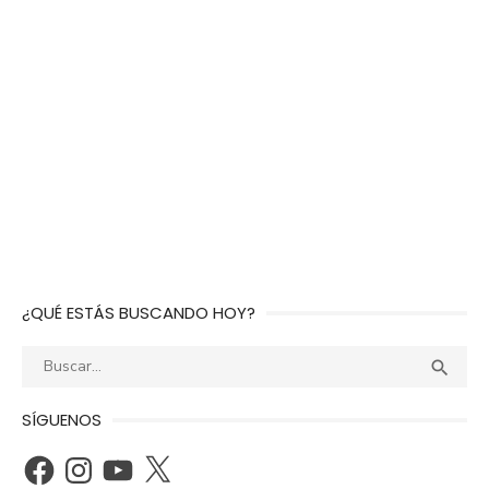
¿QUÉ ESTÁS BUSCANDO HOY?
Buscar:
BUS

SÍGUENOS
Facebook
Instagram
YouTube
X