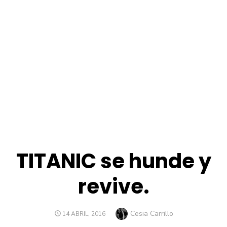
TITANIC se hunde y
revive.
Autor
Cesia Carrillo
PUBLICADO
14 ABRIL, 2016
EL