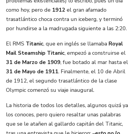
problemas existenciales) lo escribo, pues un día
como hoy, pero de
1912
el gran afamado
trasatlántico choca contra un iceberg, y terminó
por hundirse a la madrugada siguiente a las 2:20.
El RMS
Titanic
, que en inglés se llamaba
Royal
Mail Steamship Titanic
, empezó a construirse el
31 de Marzo de 1909
, fue botado al mar hasta el
31 de Mayo de 1911
. Finalmente, el 10 de Abril
de 1912, el segundo trasatlántico de la clase
Olympic comenzó su viaje inaugural.
La historia de todos los detalles, algunos quizá ya
los conoces, pero quiero resaltar unas palabras
que se le atañen al gallardo capitán del Titanic,
tras una entrevista que le hicieron: –
esto no lo