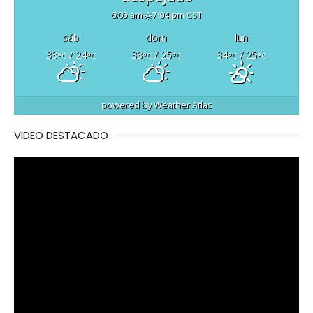
6:05 am
7:04 pm CST
sáb
dom
lun
33
/ 24
33
/ 25
34
/ 25
°C
°C
°C
°C
°C
°C
powered by
Weather Atlas
VIDEO DESTACADO