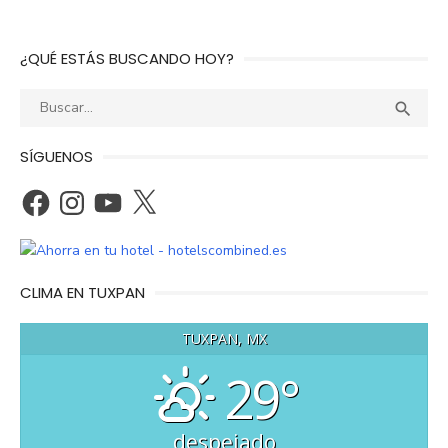
¿QUÉ ESTÁS BUSCANDO HOY?
Buscar:
BUS

SÍGUENOS
Facebook
Instagram
YouTube
X
CLIMA EN TUXPAN
TUXPAN, MX
29°
despejado